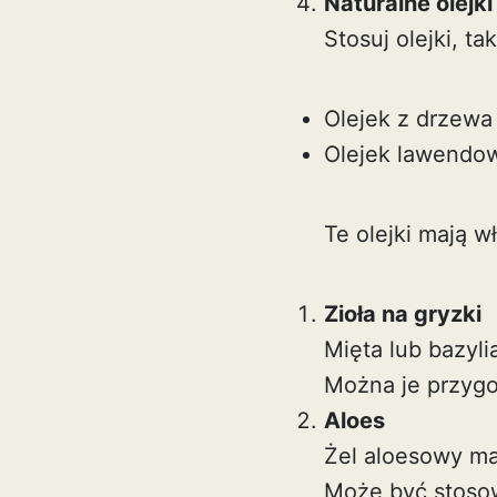
Naturalne olejk
Stosuj olejki, tak
Olejek z drzewa
Olejek lawendo
Te olejki mają w
Zioła na gryzki
Mięta lub bazyli
Można je przygo
Aloes
Żel aloesowy ma
Może być stosow