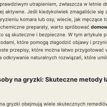
prawdziwym utrapieniem, zwłaszcza w letnie d
iej aktywne. Jeśli kiedykolwiek zmagaliście si
yzieniu komara lub osy, wiecie, jak męczące t
 chemiczne preparaty, warto spróbować
domow
sto są skuteczne i bezpieczne. W tym artykule p
dami, które pomogą złagodzić objawy i przyni
roste przepisy, które można łatwo przygotować
na odkrywanie naturalnych rozwiązań, które umi
by na gryzki: Skuteczne metody ł
a gryzki obejmują wiele skutecznych remediów