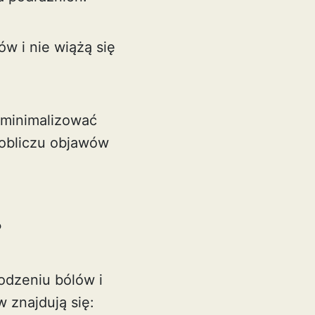
w i nie wiążą się
zminimalizować
 obliczu objawów
?
odzeniu bólów i
 znajdują się: