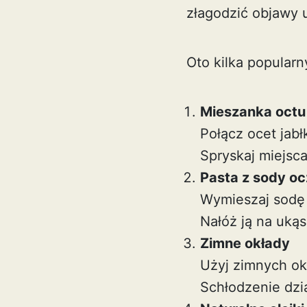
złagodzić objawy 
Oto kilka popular
Mieszanka octu
Połącz ocet jabł
Spryskaj miejsca
Pasta z sody o
Wymieszaj sodę 
Nałóż ją na uką
Zimne okłady
Użyj zimnych ok
Schłodzenie dzia