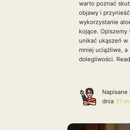
warto poznać sku
objawy i przynieść
wykorzystanie alo
kojące. Opiszemy 
unikać ukąszeń w 
mniej uciążliwe, 
dolegliwości.
Read
Napisane 
dnia
21 m