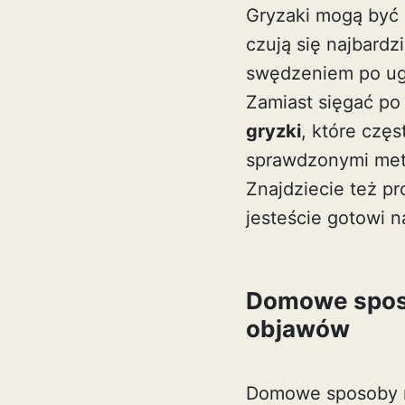
Gryzaki mogą być 
czują się najbardz
swędzeniem po ugr
Zamiast sięgać po
gryzki
, które czę
sprawdzonymi meto
Znajdziecie też p
jesteście gotowi 
Domowe sposo
objawów
Domowe sposoby n