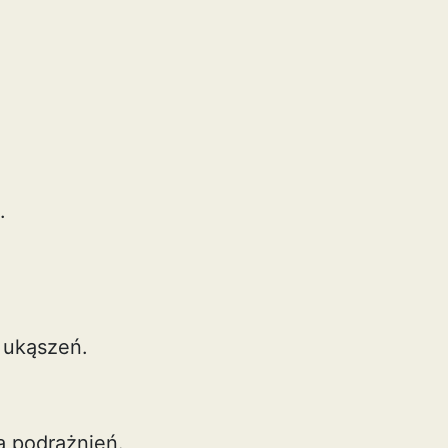
.
 ukąszeń.
a podrażnień.