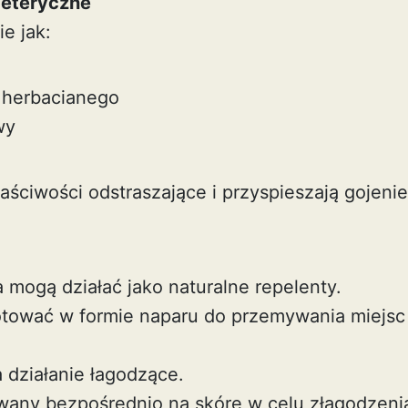
i eteryczne
ie jak:
 herbacianego
wy
łaściwości odstraszające i przyspieszają gojenie
a mogą działać jako naturalne repelenty.
tować w formie naparu do przemywania miejsc
 działanie łagodzące.
any bezpośrednio na skórę w celu złagodzeni