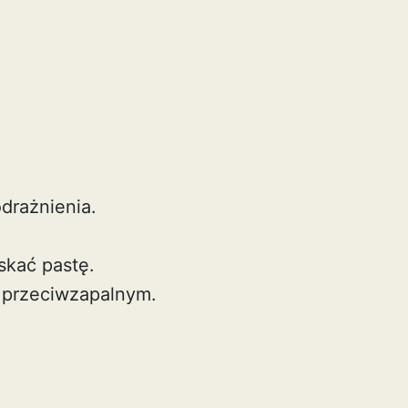
drażnienia.
skać pastę.
m przeciwzapalnym.