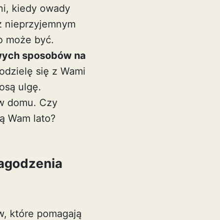
ni, kiedy owady
ę z nieprzyjemnym
o może być.
ych sposobów na
odzielę się z Wami
osą ulgę.
 w domu. Czy
lą Wam lato?
agodzenia
, które pomagają