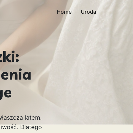
Home
Uroda
ki:
enia
ge
właszcza latem.
liwość. Dlatego