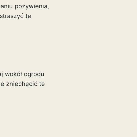
waniu pożywienia,
traszyć te
jej wokół ogrodu
e zniechęcić te