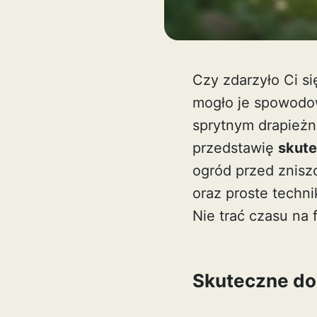
Czy zdarzyło Ci si
mogło je spowodowa
sprytnym drapieżni
przedstawię
skute
ogród przed znisz
oraz proste techn
Nie trać czasu na 
Skuteczne do