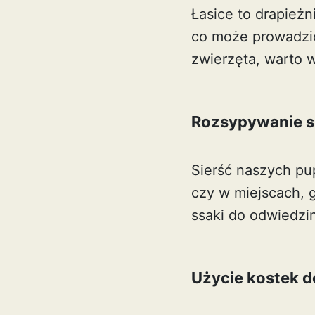
Łasice to drapież
co może prowadzić
zwierzęta, warto
Rozsypywanie si
Sierść naszych pup
czy w miejscach, 
ssaki do odwiedzi
Użycie kostek 