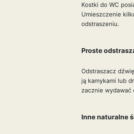
Kostki do WC posi
Umieszczenie kilk
odstraszeniu.
Proste odstras
Odstraszacz dźwię
ją kamykami lub d
zacznie wydawać d
Inne naturalne ś