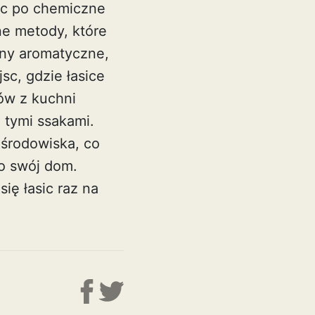
jąc po chemiczne
ne metody, które
ny aromatyczne,
sc, gdzie łasice
ów z kuchni
 tymi ssakami.
 środowiska, co
 o swój dom.
ię łasic raz na