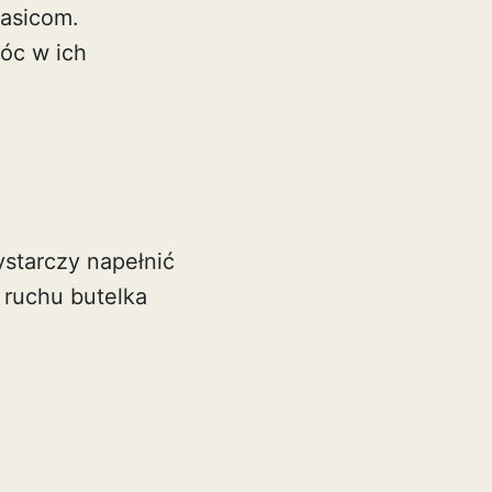
łasicom.
óc w ich
starczy napełnić
 ruchu butelka