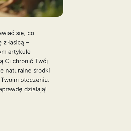
awiać się, co
 z łasicą –
ym artykule
ą Ci chronić Twój
e naturalne środki
w Twoim otoczeniu.
aprawdę działają!