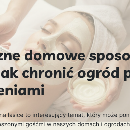
zne domowe sposo
 jak chronić ogród 
zeniami
 łasice to interesujący temat, który może po
roszonymi gośćmi w naszych domach i ogrodach