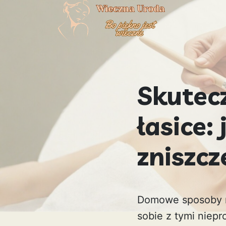
Skutec
łasice:
zniszc
Domowe sposoby na
sobie z tymi niep