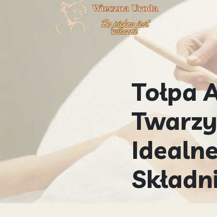
Tołpa 
Twarzy
Idealn
Składn