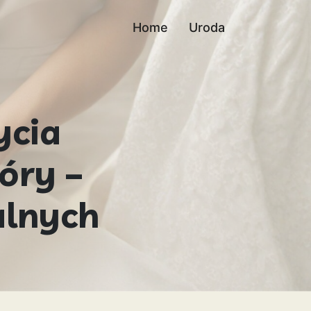
Home
Uroda
ycia
óry –
alnych