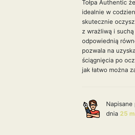
Tołpa Authentic że
idealnie w codzien
skutecznie oczyszc
z wrażliwą i suchą
odpowiednią równo
pozwala na uzyskan
ściągnięcia po ocz
jak łatwo można z
Napisane 
dnia
25 m