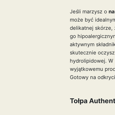
Jeśli marzysz o
na
może być idealnym
delikatnej skórze,
go hipoalergiczny
aktywnym składnik
skutecznie oczyszc
hydrolipidowej. W 
wyjątkowemu produ
Gotowy na odkrycie
Tołpa Authent