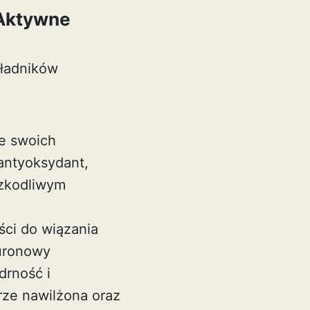
 Aktywne
kładników
ze swoich
 antyoksydant,
szkodliwym
ści do wiązania
luronowy
drność i
rze nawilżona oraz