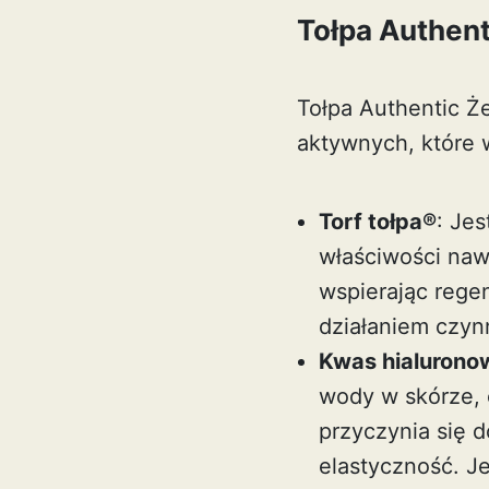
Tołpa Authent
Tołpa Authentic Ż
aktywnych, które w
Torf tołpa®
: Je
właściwości naw
wspierając rege
działaniem czy
Kwas hialurono
wody w skórze, 
przyczynia się d
elastyczność. J