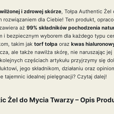
wilżonej i zdrowej skórze
, Tołpa Authentic Żel
 rozwiązaniem dla Ciebie! Ten produkt, oprac
 zawiera aż
99% składników pochodzenia natu
m i bezpiecznym wyborem dla każdego typu cer
om, takim jak
torf tołpa
oraz
kwas hialuronow
za, ale także nawilża skórę, nie naruszając jej 
kolejnych częściach artykułu przyjrzymy się do
ktowi, jego składnikom, działaniu oraz opini
 tajemnic idealnej pielęgnacji? Czytaj dalej!
ic Żel do Mycia Twarzy – Opis Prod