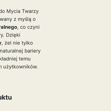
 do Mycia Twarzy
owany z myślą o
ralnego
, co czyni
y. Dzięki
y
, żel nie tylko
naturalnej bariery
kładniej temu
om użytkowników.
uktu