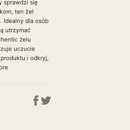
y sprawdzi się
ikom, ten żel
. Idealny dla osób
ją utrzymać
hentic żelu
izuje uczucie
produktu i odkryj,
ore