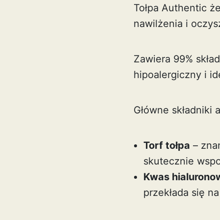
Tołpa Authentic że
nawilżenia i oczys
Zawiera 99% skład
hipoalergiczny i i
Główne składniki 
Torf tołpa
– znan
skutecznie wspo
Kwas hialurono
przekłada się na