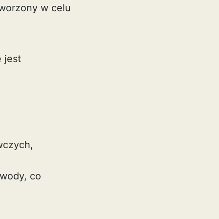
tworzony w celu
 jest
wczych,
 wody, co