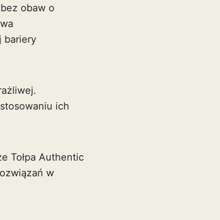
e bez obaw o
uwa
 bariery
ażliwej.
astosowaniu ich
e Tołpa Authentic
rozwiązań w