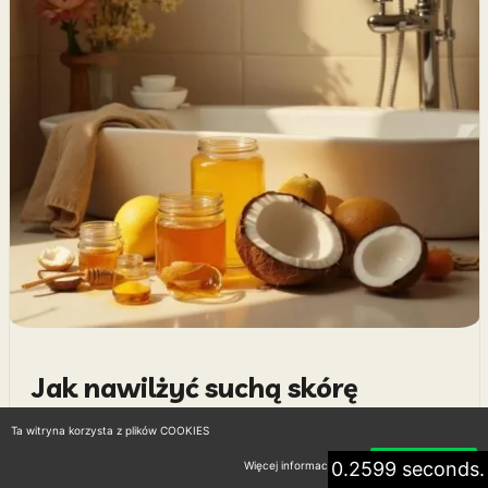
Jak nawilżyć suchą skórę
domowe sposoby skutecznie i
Ta witryna korzysta z plików COOKIES
naturalnie
0.2599 seconds.
Więcej informacji
Akceptuję
02 kwietnia 2026