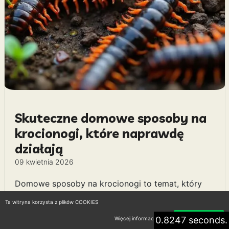
Skuteczne domowe sposoby na
krocionogi, które naprawdę
działają
09 kwietnia 2026
Domowe sposoby na krocionogi to temat, który
zainteresuje wiele osób poszukujących naturalnych
Ta witryna korzysta z plików COOKIES
metod na pozbycie się tych niechcianych gości. W
artykule omówimy różnorodne techniki, które
0.8247 seconds.
Więcej informacji
Akceptuję
można zastosować w domowym zaciszu, aby