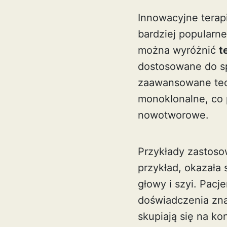
Innowacyjne terap
bardziej popularn
można wyróżnić
t
dostosowane do sp
zaawansowane tech
monoklonalne, co 
nowotworowe.
Przykłady zastoso
przykład, okazała
głowy i szyi. Pacj
doświadczenia zna
skupiają się na k