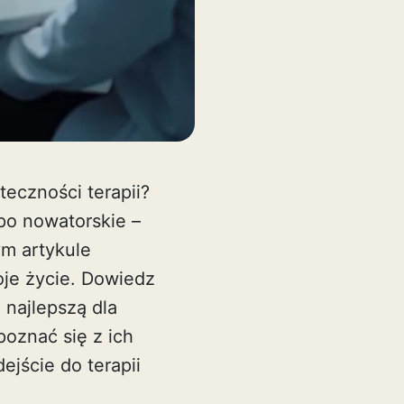
eczności terapii?
po nowatorskie –
m artykule
oje życie. Dowiedz
ę najlepszą dla
poznać się z ich
jście do terapii