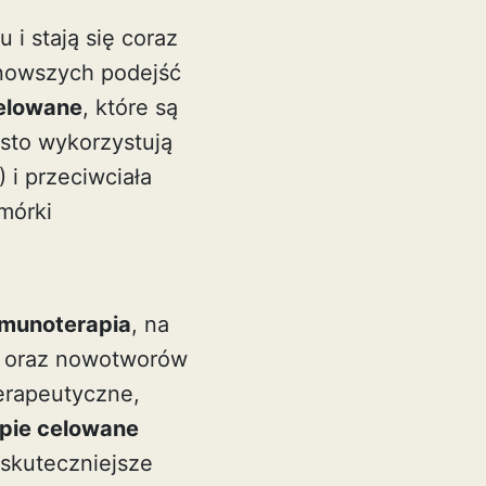
i stają się coraz
jnowszych podejść
celowane
, które są
sto wykorzystują
 i przeciwciała
mórki
munoterapia
, na
uc oraz nowotworów
terapeutyczne,
pie celowane
 skuteczniejsze