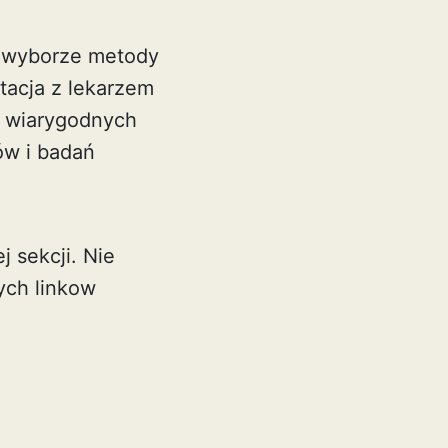
o wyborze metody
tacja z lekarzem
ć wiarygodnych
ów i badań
j sekcji. Nie
nych linkow