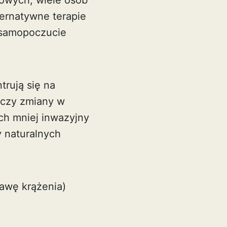
owych, wiele osób
ernatywne terapie
c samopoczucie
trują się na
y czy zmiany w
ich mniej inwazyjny
y naturalnych
rawę krążenia)