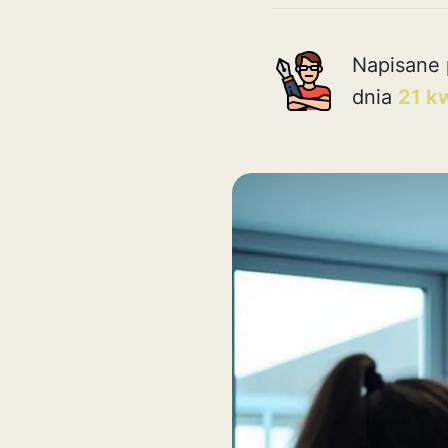
Napisane 
dnia
21 k