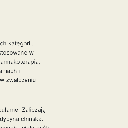
h kategorii.
 stosowane w
farmakoterapia,
aniach i
 w zwalczaniu
pularne. Zaliczają
edycyna chińska.