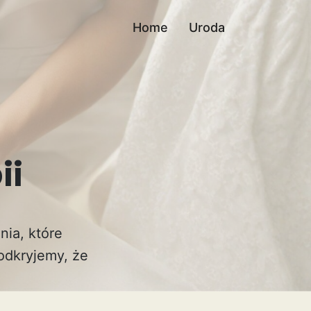
Home
Uroda
ii
ia, które
odkryjemy, że