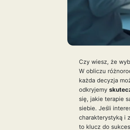
Czy wiesz, że wyb
W obliczu różnoro
każda decyzja moż
odkryjemy
skutec
się, jakie terapie 
siebie. Jeśli inte
charakterystyką i 
to klucz do sukce