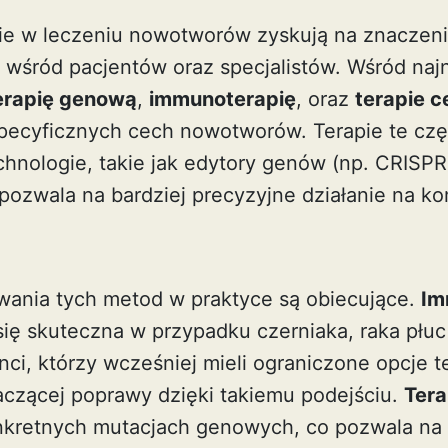
ie w leczeniu nowotworów zyskują na znaczeniu 
e wśród pacjentów oraz specjalistów. Wśród na
erapię genową
,
immunoterapię
, oraz
terapie 
ecyficznych cech nowotworów. Terapie te czę
nologie, takie jak edytory genów (np. CRISPR)
pozwala na bardziej precyzyjne działanie na ko
wania tych metod w praktyce są obiecujące.
Im
 się skuteczna w przypadku czerniaka, raka pł
enci, którzy wcześniej mieli ograniczone opcje 
czącej poprawy dzięki takiemu podejściu.
Tera
onkretnych mutacjach genowych, co pozwala na