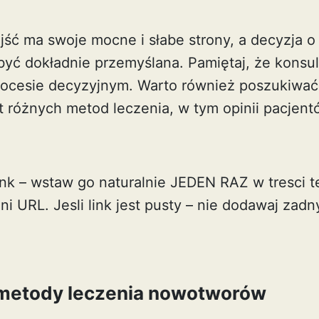
jść ma swoje mocne i słabe strony, a decyzja 
być dokładnie przemyślana. Pamiętaj, że konsul
rocesie decyzyjnym. Warto również poszukiwa
t różnych metod leczenia, w tym opinii pacjent
link – wstaw go naturalnie JEDEN RAZ w tresci te
ni URL. Jesli link jest pusty – nie dodawaj zad
metody leczenia nowotworów