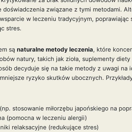
 krytykowane za brak solidnych dowodów nauk
 doświadczenia związane z tymi metodami. Alt
 wsparcie w leczeniu tradycyjnym, poprawiają
c stres.
iem są
naturalne metody leczenia
, które koncen
bów natury, takich jak zioła, suplementy diet
 osób decyduje się na takie metody z uwagi na 
o mniejsze ryzyko skutków ubocznych. Przykład
 (np. stosowanie miłorzębu japońskiego na pop
na (pomocna w leczeniu alergii)
niki relaksacyjne (redukujące stres)