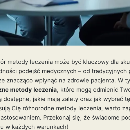
ór metody leczenia może być kluczowy dla skut
dności podejść medycznych – od tradycyjnych 
e znacząco wpłynąć na zdrowie pacjenta. W ty
zne metody leczenia
, które mogą odmienić Tw
są dostępne, jakie mają zalety oraz jak wybrać t
resują Cię różnorodne
metody leczenia
, warto za
zastosowaniem. Przekonaj się, że świadome pode
su w każdych warunkach!