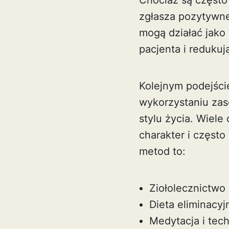
Chociaż są często
zgłasza pozytywne
mogą działać jako
pacjenta i redukują
Kolejnym podejśc
wykorzystaniu zaso
stylu życia. Wiele
charakter i częst
metod to:
Ziołolecznictwo
Dieta eliminacyj
Medytacja i tech