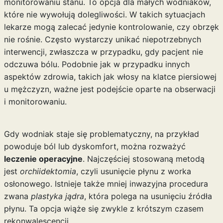
monitorowaniu stanu. To opcja dla małych wodniaków,
które nie wywołują dolegliwości. W takich sytuacjach
lekarze mogą zalecać jedynie kontrolowanie, czy obrzęk
nie rośnie. Często wystarczy unikać niepotrzebnych
interwencji, zwłaszcza w przypadku, gdy pacjent nie
odczuwa bólu. Podobnie jak w przypadku innych
aspektów zdrowia, takich jak
włosy na klatce piersiowej
u mężczyzn
, ważne jest podejście oparte na obserwacji
i monitorowaniu.
Gdy wodniak staje się problematyczny, na przykład
powoduje ból lub dyskomfort, można rozważyć
leczenie operacyjne
. Najczęściej stosowaną metodą
jest
orchiidektomia
, czyli usunięcie płynu z worka
osłonowego. Istnieje także mniej inwazyjna procedura
zwana
plastyka jądra
, która polega na usunięciu źródła
płynu. Ta opcja wiąże się zwykle z krótszym czasem
rekonwalescencji.