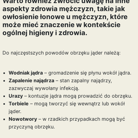
Warto również zwrócić uwagę na inne
aspekty zdrowia mężczyzn, takie jak
owłosienie łonowe u mężczyzn
, które
może mieć znaczenie w kontekście
ogólnej higieny i zdrowia.
Do najczęstszych powodów obrzęku jąder należą:
Wodniak jądra
– gromadzenie się płynu wokół jądra.
Zapalenie najądrza
– stan zapalny najądrzy,
zazwyczaj wywołany infekcją.
Urazy
– kontuzje jądra mogą prowadzić do obrzęku.
Torbiele
– mogą tworzyć się wewnątrz lub wokół
jąder.
Nowotwory
– w rzadkich przypadkach mogą być
przyczyną obrzęku.