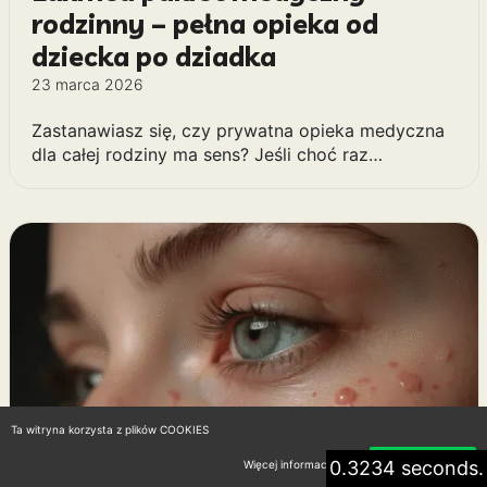
rodzinny – pełna opieka od
dziecka po dziadka
23 marca 2026
Zastanawiasz się, czy prywatna opieka medyczna
dla całej rodziny ma sens? Jeśli choć raz…
Ta witryna korzysta z plików COOKIES
0.3234 seconds.
Więcej informacji
Akceptuję