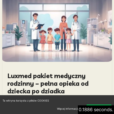
Luxmed pakiet medyczny
rodzinny – pełna opieka od
dziecka po dziadka
23 marca 2026
Ta witryna korzysta z plików COOKIES
Zastanawiasz się, czy prywatna opieka medyczna
0.1886 seconds.
Więcej informacji
Akceptuję