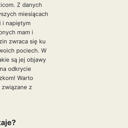
zicom. Z danych
wszych miesiącach
 i napiętym
zonych mam i
zin zwraca się ku
swoich pociech. W
akie są jej objawy
 na odkrycie
szkom! Warto
 związane z
taje?