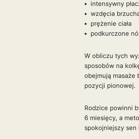
intensywny płac
wzdęcia brzuch
prężenie ciała
podkurczone nó
W obliczu tych w
sposobów na kolkę
obejmują masaże b
pozycji pionowej.
Rodzice powinni b
6 miesięcy, a met
spokojniejszy sen