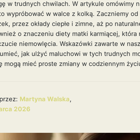
lgę w trudnych chwilach. W artykule omówimy n
to wypróbować w walce z kolką. Zaczniemy od 
k, przez okłady ciepłe i zimne, aż po naturaln
nież o znaczeniu diety matki karmiącej, któr
zucie niemowlęcia. Wskazówki zawarte w nas
mieć, jak ulżyć maluchowi w tych trudnych m
kę mogą mieć proste zmiany w codziennym życi
przez:
Martyna Walska
,
arca 2026