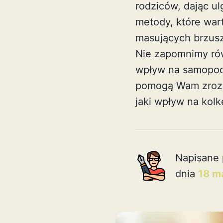
rodziców, dając u
metody, które war
masujących brzusze
Nie zapomnimy rów
wpływ na samopoc
pomogą Wam zrozu
jaki wpływ na kol
Napisane 
dnia
18 m