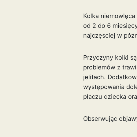
Kolka niemowlęca 
od 2 do 6 miesięc
najczęściej w póź
Przyczyny kolki s
problemów z traw
jelitach. Dodatko
występowania dole
płaczu dziecka ora
Obserwując objaw