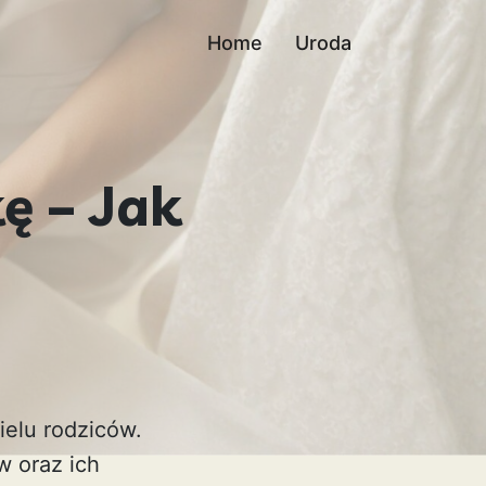
Home
Uroda
ę – Jak
ielu rodziców.
 oraz ich