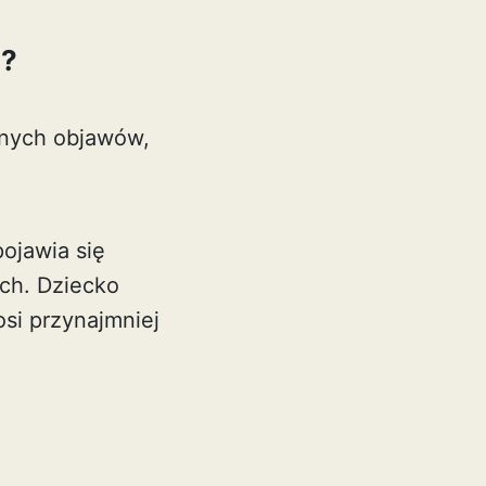
a?
znych objawów,
ojawia się
ch. Dziecko
si przynajmniej