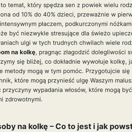
 to temat, który spędza sen z powiek wielu rod
 ona od 10% do 40% dzieci, przeważnie w pier
ę intensywnym płaczem, podkurczonymi nóżkami
że być niezwykle stresujące dla świeżo upiec
aniach ulgi w tych trudnych chwilach wiele rod
om na kolkę
, pragnąc złagodzić dolegliwości 
rzymy się bliżej, co dokładnie wywołuje kolkę, j
lne metody mogą w tym pomóc. Przygotujcie się
hnik, które mogą przynieść ulgę Waszym malu
ć
przyczyny wypadania
włosów, które mogą być
mi zdrowotnymi.
y na kolkę – Co to jest i jak pows