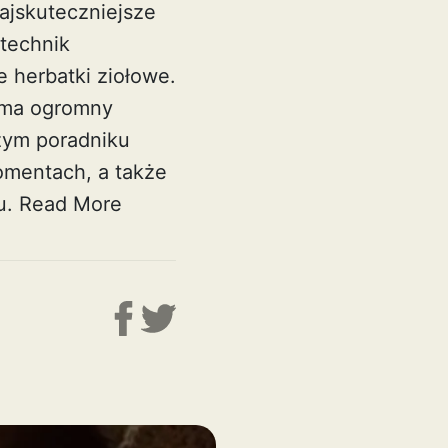
ajskuteczniejsze
technik
e herbatki ziołowe.
a ma ogromny
zym poradniku
omentach, a także
u.
Read More