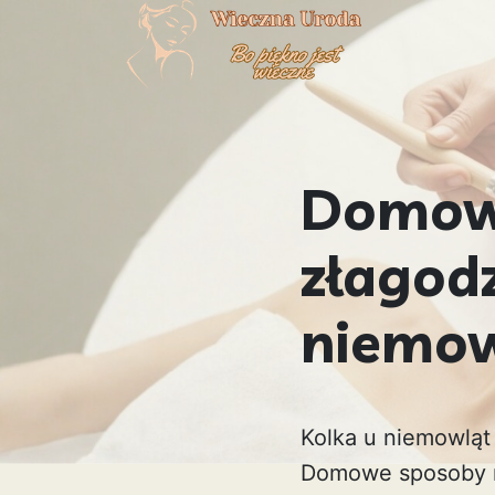
Domowe
złagodz
niemow
Kolka u niemowląt
Domowe sposoby na