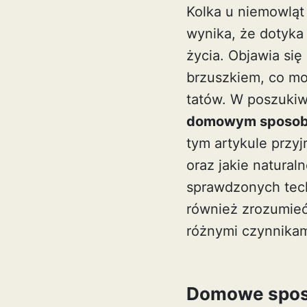
Kolka u niemowląt
wynika, że dotyka
życia. Objawia si
brzuszkiem, co mo
tatów. W poszukiw
domowym sposob
tym artykule przyj
oraz jakie natura
sprawdzonych tec
również zrozumie
różnymi czynnika
Domowe sposob