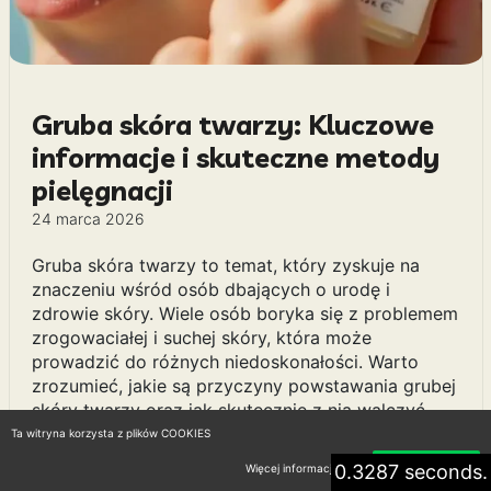
Gruba skóra twarzy: Kluczowe
informacje i skuteczne metody
pielęgnacji
24 marca 2026
Gruba skóra twarzy to temat, który zyskuje na
znaczeniu wśród osób dbających o urodę i
zdrowie skóry. Wiele osób boryka się z problemem
zrogowaciałej i suchej skóry, która może
prowadzić do różnych niedoskonałości. Warto
zrozumieć, jakie są przyczyny powstawania grubej
skóry twarzy oraz jak skutecznie z nią walczyć.
Istnieje wiele metod pielęgnacyjnych, które mogą
Ta witryna korzysta z plików COOKIES
pomóc w wygładzeniu powierzchni skóry i
0.3287 seconds.
Więcej informacji
Akceptuję
przywróceniu jej naturalnego blasku. Odpowiednie