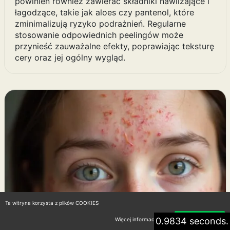
powinien również zawierać składniki nawilżające i
łagodzące, takie jak aloes czy pantenol, które
zminimalizują ryzyko podrażnień. Regularne
stosowanie odpowiednich peelingów może
przynieść zauważalne efekty, poprawiając teksturę
cery oraz jej ogólny wygląd.
Ta witryna korzysta z plików COOKIES
0.9834 seconds.
Więcej informacji
Akceptuję