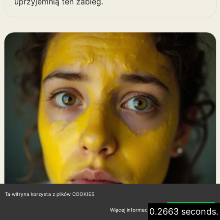
uprzyjemnią ten zabieg.
Ta witryna korzysta z plików COOKIES
0.2663 seconds.
Więcej informacji
Akceptuję