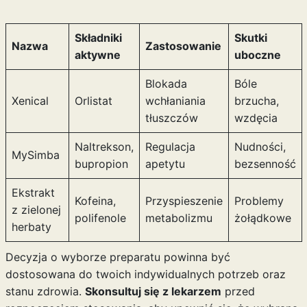
Składniki
Skutki
Nazwa
Zastosowanie
aktywne
uboczne
Blokada
Bóle
Xenical
Orlistat
wchłaniania
brzucha,
tłuszczów
wzdęcia
Naltrekson,
Regulacja
Nudności,
MySimba
bupropion
apetytu
bezsenność
Ekstrakt
Kofeina,
Przyspieszenie
Problemy
z zielonej
polifenole
metabolizmu
żołądkowe
herbaty
Decyzja o wyborze preparatu powinna być
dostosowana do twoich indywidualnych potrzeb oraz
stanu zdrowia.
Skonsultuj się z lekarzem
przed