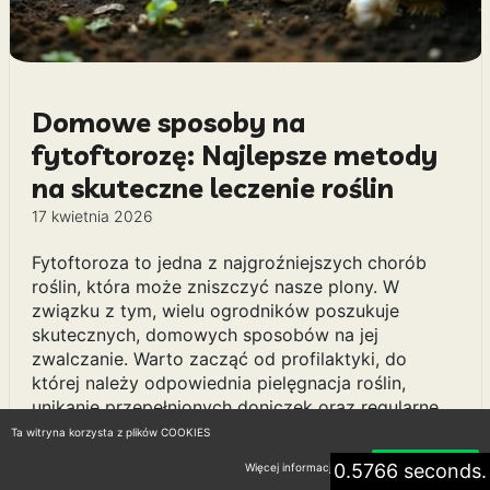
Domowe sposoby na
fytoftorozę: Najlepsze metody
na skuteczne leczenie roślin
17 kwietnia 2026
Fytoftoroza to jedna z najgroźniejszych chorób
roślin, która może zniszczyć nasze plony. W
związku z tym, wielu ogrodników poszukuje
skutecznych, domowych sposobów na jej
zwalczanie. Warto zacząć od profilaktyki, do
której należy odpowiednia pielęgnacja roślin,
unikanie przepełnionych doniczek oraz regularne
monitorowanie stanu zdrowia roślin. W przypadku
Ta witryna korzysta z plików COOKIES
zauważenia pierwszych objawów choroby,
0.5766 seconds.
Więcej informacji
Akceptuję
skutecznym rozwiązaniem może być zastosowanie