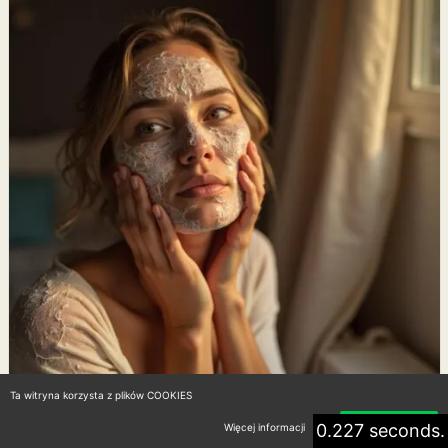
Ta witryna korzysta z plików COOKIES
0.227 seconds.
Więcej informacji
Akceptuję
Skuteczne domowe sposoby na