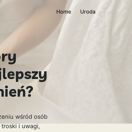
Home
Uroda
óry
jlepszy
nień?
czeniu wśród osób
roski i uwagi,