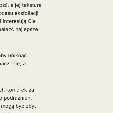
ć, a jej tekstura
cesu eksfoliacji,
 interesują Cię
naleźć najlepsze
 aby uniknąć
naczenie, a
ych komórek za
o podrażnień.
e mogą być zbyt