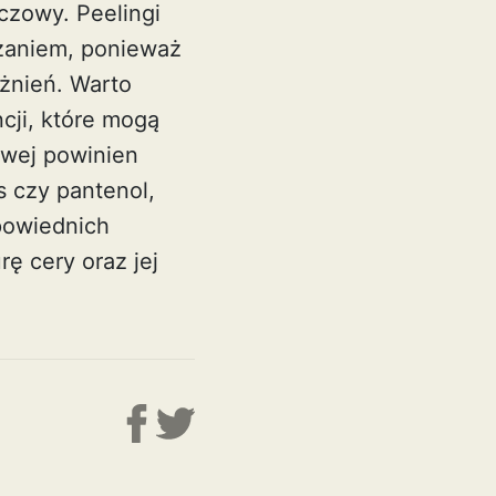
czowy. Peelingi
zaniem, ponieważ
ażnień. Warto
cji, które mogą
iwej powinien
s czy pantenol,
powiednich
ę cery oraz jej