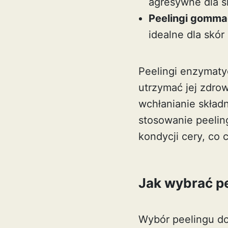
agresywne dla sk
Peelingi gomm
idealne dla skór
Peelingi enzymaty
utrzymać jej zdro
wchłanianie skład
stosowanie peelin
kondycji cery, co 
Jak wybrać pe
Wybór peelingu do