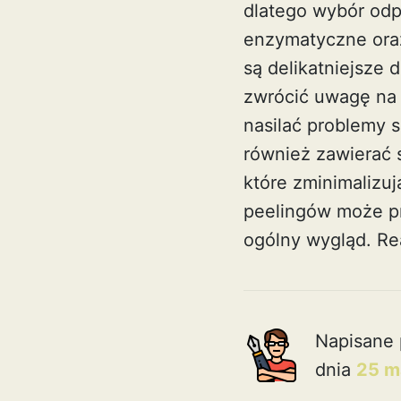
dlatego wybór odpo
enzymatyczne ora
są delikatniejsze 
zwrócić uwagę na 
nasilać problemy s
również zawierać s
które zminimalizu
peelingów może pr
ogólny wygląd.
Re
Napisane 
dnia
25 m