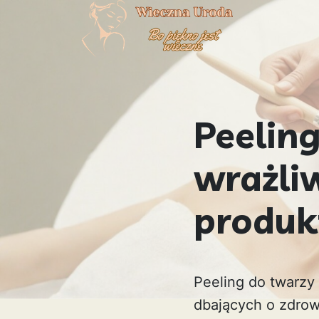
Peelin
wrażli
produk
Peeling do twarzy
dbających o zdrowi