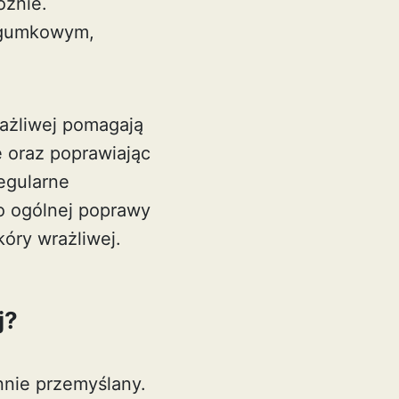
ożnie.
m gumkowym,
ażliwej pomagają
ę oraz poprawiając
egularne
do ogólnej poprawy
óry wrażliwej.
j?
nnie przemyślany.