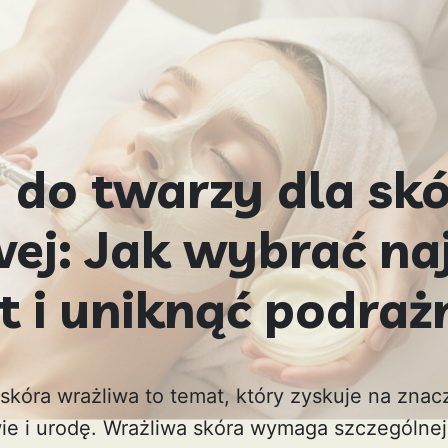
g do twarzy dla sk
wej: Jak wybrać na
t i uniknąć podraż
 skóra wrażliwa to temat, który zyskuje na zna
e i urodę. Wrażliwa skóra wymaga szczególnej t