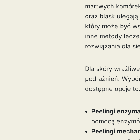
martwych komórek 
oraz blask ulegają
który może być ws
inne
metody lecze
rozwiązania dla si
Dla skóry wrażliwe
podrażnień. Wybór
dostępne opcje to
Peelingi enzym
pomocą enzymów 
Peelingi mecha