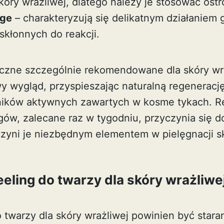
óry wrażliwej, dlatego należy je stosować ostr
age
– charakteryzują się delikatnym działanie
 skłonnych do reakcji.
czne szczególnie rekomendowane dla skóry wr
wy wygląd, przyspieszając naturalną regeneracj
ników aktywnych zawartych w kosme tykach. R
gów, zalecane raz w tygodniu, przyczynia się 
czyni je niezbędnym elementem w pielęgnacji sk
eling do twarzy dla skóry wrażliwe
 twarzy dla skóry wrażliwej powinien być stara