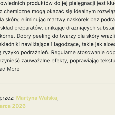
wiednich produktów do jej pielęgnacji jest klu
z chemiczne mogą okazać się idealnym rozwią
dla skóry, eliminując martwy naskórek bez podr
skład preparatów, unikając drażniących substan
kórne. Dobry peeling do twarzy dla skóry wrażl
kładniki nawilżające i łagodzące, takie jak aloe
ją ryzyko podrażnień. Regularne stosowanie od
zynieść zauważalne efekty, poprawiając tekstur
ad More
przez:
Martyna Walska
,
arca 2026